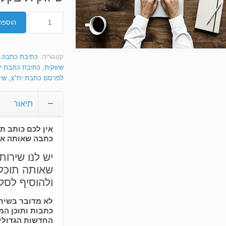
.00.
כמות
הוספה
של
כתיבת
כתבה
קטגוריה:
כתיבת כתבה
.
מקצועית
שיווקית
,
כתיבת כתבת יח
לפרסם כתבת יח"צ
,
שיר
תיאור
אין לכם כותב ת
כתבה שאותה את
יש לנו שירו
שאותה תוכלו
ולהוסיף לסל.
לא מדובר בשירו
כתבות ותוכן המ
החדשות הגדולי