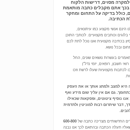
למקרה מסוים, דרישות הלקוח
. בכך אתם מקבלים כתבה מותאמת
, כולל בדיקה על התחום ומחקר
 הכתיבה.
ו הינם אנשי מקצוע כמו עיתונאים,
 בלוגים וכותבים מקצועיים. לכותבי התוכן
סיון בכתיבה מקצועית ואנו נוכל לתת לכם
חום ובכל נושא.
מאמרים בעשרות נושאים שונים, החל
ואי חשבון, רופאים, יזמי נדל"ן
 לכתבות מקצועיות שעלו לרשת וזכו
ת.
היא למצב ולמתג אותך או את העסק
בתחומך. גם אם אין עליך שום מידע ואף
אנו נוסיף ציטוטים, ופסקאות שכאילו
דך, דבר שיתרום רבות למוניטין ולתדמית
הבים.
ם החדשותיים מצריכה כתבה של
600-800
שאליו תעלה הכתבה ובהתאם לכך אנו נבנה