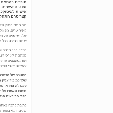
תוכנית בהתאם 
וצרכים אישיים
אישית לעיסוקכם
קצר טרם התחלת
רוב כותבי התוכן שלנ
קופירייטרים, מפעילי
שלנו יש שנים של ני
שירות כתיבה בכל ת
כתבנו כבר תכנים ו
מכתבות לעורכי דין, ר
ועוד..טקסטים שהפכו
לעשרות אלפי חשיפו
המטרה של הכתבה 
שלך כמוביל עניין 
פעם לא התראיינת 
נכתבו ונאמרו על י
בפני הקוראים הנל
כתיבת כתבה באתרי
מילים, תלוי באתר 