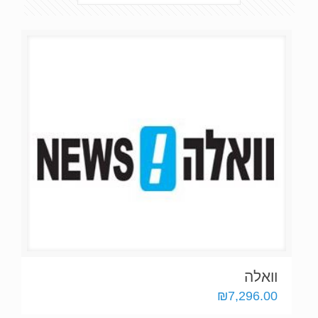
וואלה
₪
7,296.00