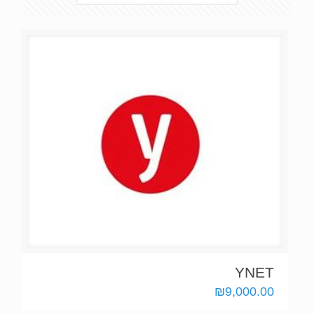
YNET
₪
9,000.00