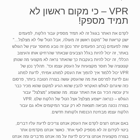
VPR – כי מקום ראשון לא
תמיד מספק!
לקדם את האתר בגוגל זה לא תמיד מספיק עבור הלקוח, לפעמים
ישנן קריאות של "מקום ראשון זה מעולה, אבל הטל' שלי לא מצלצל…"
שזה לפעמים (ברוב הפעמים יותר נכון) זה נובע מחוסר עניין של הגולש
באתר, זה יכול להיות בגלל הצבעים שבאתר שהרחיקו אותו והעיצוב
הכללי, זה יכול להיות בעקבות כך שהאתר נראה לא מקצועי מה שנותן
קונוטציה של חוסר מקצועיות על העסק עצמו וכד'. תהליך נכון של
VPR יכול ללמוד איך להפוך את העסק למותג אמיתי, לדעת למתג
וגם לדעת לפרסם את מה שהעסק עושה בצורה הטובה ביותר, פרסום
כזה שיגרום לגולש האקראי להבין שהוא הגיע למקום שהוא מכיר כבר
ורק עכשיו הכיר גם את האתר עצמו. מה שנשמע "מצלצל" עבור
הגולש – כנראה יישמע מצלצל אצל הטל' של הלקוח שלנו. VPR
בצורה נכונה מביאה תוצאות לא רק עבור המיקומים אלא גם עבור
הלקוח עצמו מבחינת הכנסות ולקוחות חדשים.
באם אנחנו רוצים לקדם את העסק אנחנו צריכים לדעת עליו דברים,
ביטוי לקידום זה לא מספיק לאף אחד. כאשר אנחנו מקדמים אתר
בצורה מקצועית אנחנו צריכים לדעת על מה אנחנו מדברים ומה אנחנו