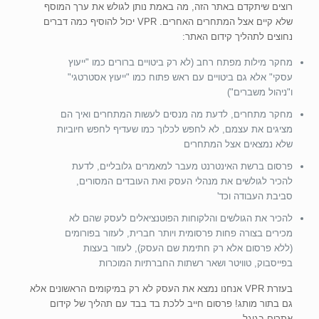
רוצים שיתקדם באתר הזה, מה באמת נותן לגולש את ערך המוסף
שלא קיים אצל המתחרים האחרים. VPR יכול להוסיף כמה דברים
נחוצים לתהליך קידום האתר:
מחקר מילות מפתח רחב (לא רק ביטויים ברורים כמו "ייעוץ
עסקי" אלא גם ביטויים עם ראש פתוח כמו "ייעוץ אסטרטגי"
ו"ניהול משברים")
מחקר מתחרים, לדעת מה מנסים לעשות המתחרים ואיך הם
מציגים את עצמם, לא לחפש לכלוך כמו שעדיף לחפש חיוביות
שלא נמצאים אצל המתחרים
פרסום ברשת האינטרנט מעבר למאמרים גלובליים, לדעת
להכיר לגולשים את מנהלי העסק ואת העובדים המסורים,
סביבת העבודה וכד'
להכיר את הגולשים והלקוחות הפוטנציאלים לעסק שהם לא
מכירים בצורה פחות פרסומית ויותר חברית, לעזור בפורומים
(ללא פרסום אלא רק חתימת שם העסק), לעזור בעצות
בפייסבוק, טוויטר ושאר רשתות החברתיות המוכרות
בעזרת VPR אנחנו נמצא את העסק לא רק במיקומים הראשונים אלא
גם בתור מותג! פרסום חייב ללכת בד בבד עם תהליך של קידום
אתרים בגוגל.